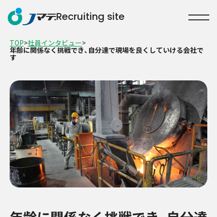
Recruiting site
>
>
TOP
社員インタビュー
年齢に関係なく挑戦でき、自分達で現場を良くしていける会社で
す
Jマテ.グループについて
事業内容
数字で知るJマテ.
福利厚生について
社員インタビュー
募集要項
コーポレートサイトはこちら