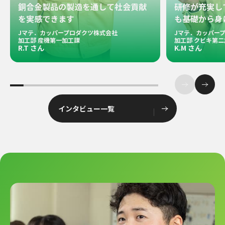
銅合金製品の製造を通して社会貢献
研修が充実し
を実感できます
も基礎から身
Jマテ．カッパープロダクツ株式会社
Jマテ．カッパー
加工部 産機第一加工課
加工部 クビキ第
R.T さん
K.M さん
インタビュー一覧